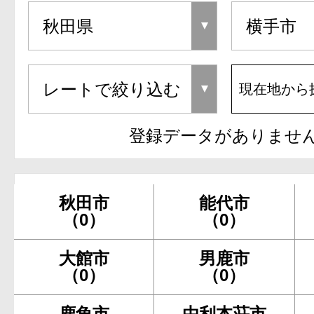
現在地から
登録データがありませ
秋田市
能代市
（0）
（0）
大館市
男鹿市
（0）
（0）
鹿角市
由利本荘市