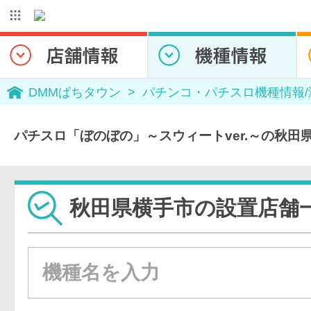
DMMぱちタウン
パチンコ・パチスロ機種情報
パチスロ「ぼのぼの」～スウィートver.～の秋田
秋田県横手市の設置店舗