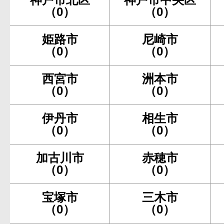
（0）
（0）
姫路市
尼崎市
（0）
（0）
西宮市
洲本市
（0）
（0）
伊丹市
相生市
（0）
（0）
加古川市
赤穂市
（0）
（0）
宝塚市
三木市
（0）
（0）