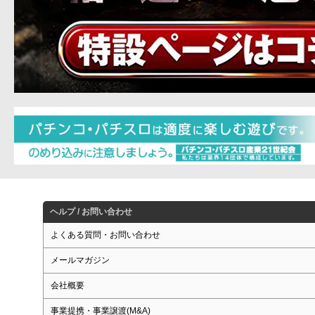
ヘルプ / お問い合わせ
よくある質問・お問い合わせ
メールマガジン
会社概要
事業提携・事業譲渡(M&A)