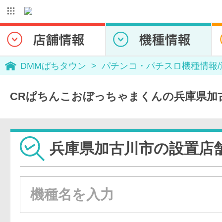
DMMぱちタウン
パチンコ・パチスロ機種情報
CRぱちんこおぼっちゃまくんの兵庫県加
兵庫県加古川市の設置店