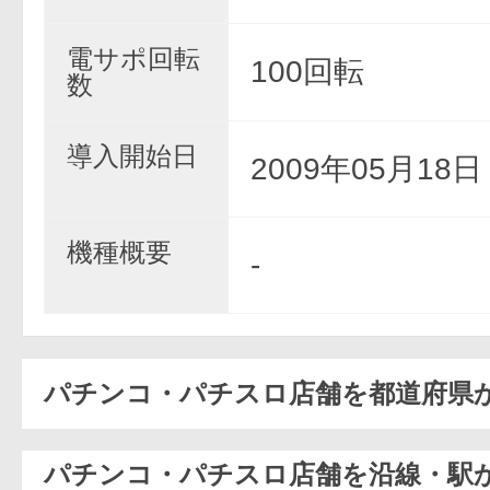
電サポ回転
100回転
数
導入開始日
2009年05月18
機種概要
-
パチンコ・パチスロ店舗を都道府県
パチンコ・パチスロ店舗を沿線・駅