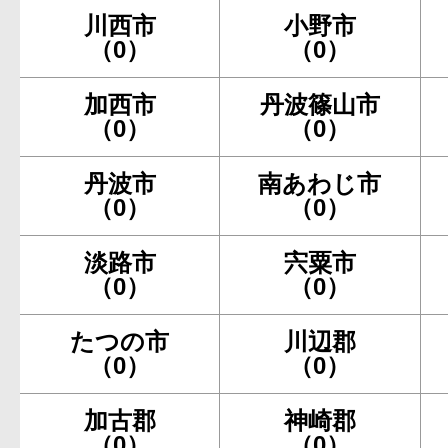
川西市
小野市
（0）
（0）
加西市
丹波篠山市
（0）
（0）
丹波市
南あわじ市
（0）
（0）
淡路市
宍粟市
（0）
（0）
たつの市
川辺郡
（0）
（0）
加古郡
神崎郡
（0）
（0）