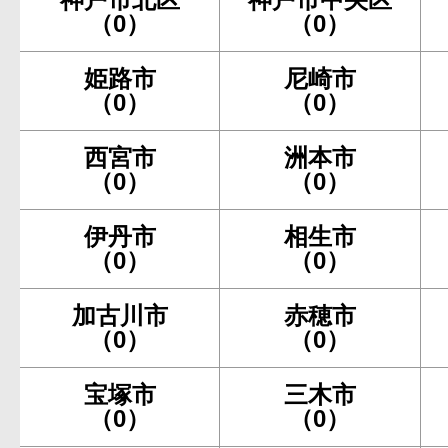
（0）
（0）
姫路市
尼崎市
（0）
（0）
西宮市
洲本市
（0）
（0）
伊丹市
相生市
（0）
（0）
加古川市
赤穂市
（0）
（0）
宝塚市
三木市
（0）
（0）