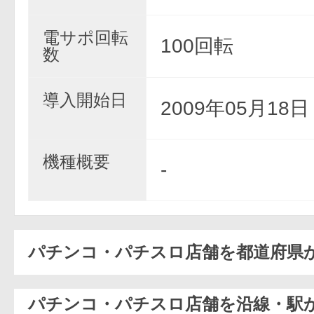
電サポ回転
100回転
数
導入開始日
2009年05月18
機種概要
-
パチンコ・パチスロ店舗を都道府県
パチンコ・パチスロ店舗を沿線・駅