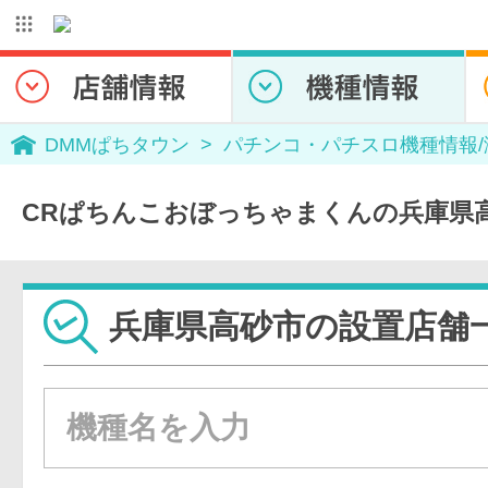
DMMぱちタウン
パチンコ・パチスロ機種情報
CRぱちんこおぼっちゃまくんの兵庫県
兵庫県高砂市の設置店舗