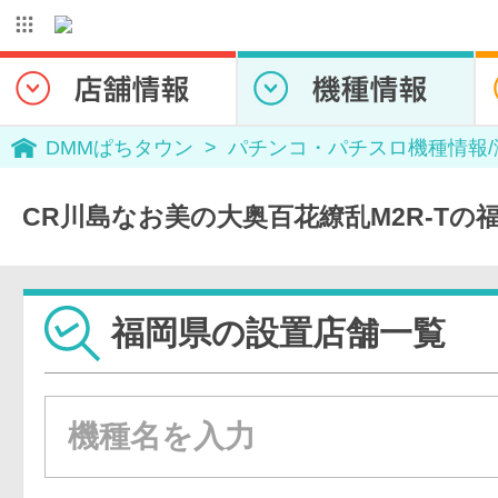
DMMぱちタウン
パチンコ・パチスロ機種情報
CR川島なお美の大奥百花繚乱M2R-Tの
福岡県の設置店舗一覧