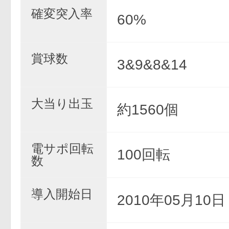
確変突入率
60%
賞球数
3&9&8&14
大当り出玉
約1560個
電サポ回転
100回転
数
導入開始日
2010年05月10