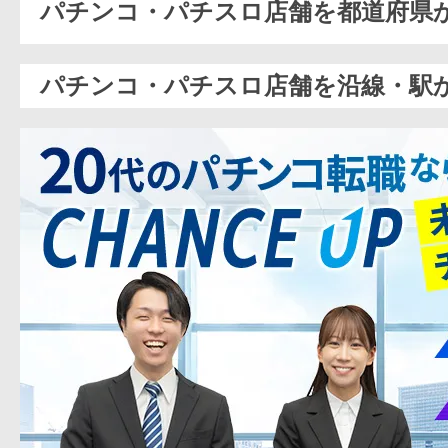
パチンコ・パチスロ店舗を都道府県
パチンコ・パチスロ店舗を沿線・駅