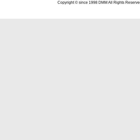
Copyright © since 1998 DMM All Rights Reserve