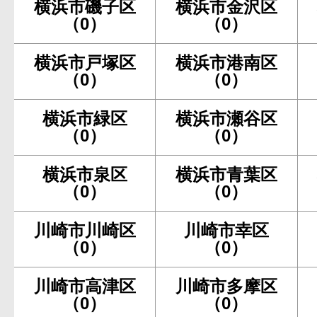
横浜市磯子区
横浜市金沢区
（0）
（0）
横浜市戸塚区
横浜市港南区
（0）
（0）
横浜市緑区
横浜市瀬谷区
（0）
（0）
横浜市泉区
横浜市青葉区
（0）
（0）
川崎市川崎区
川崎市幸区
（0）
（0）
川崎市高津区
川崎市多摩区
（0）
（0）