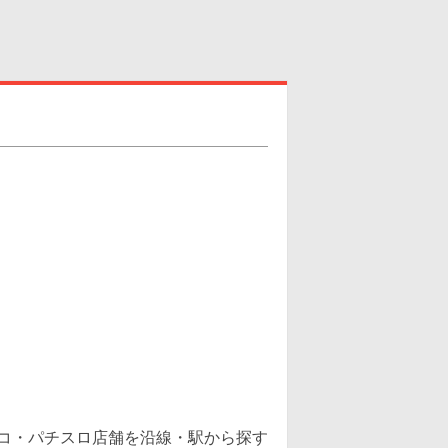
ンコ・パチスロ店舗を沿線・駅から探す