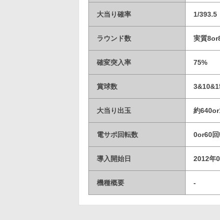
大当り確率
1/393
ラウンド数
実質8or
確変突入率
75%
賞球数
3&10&1
大当り出玉
約640or
電サポ回転数
0or60
導入開始日
2012年
機種概要
-