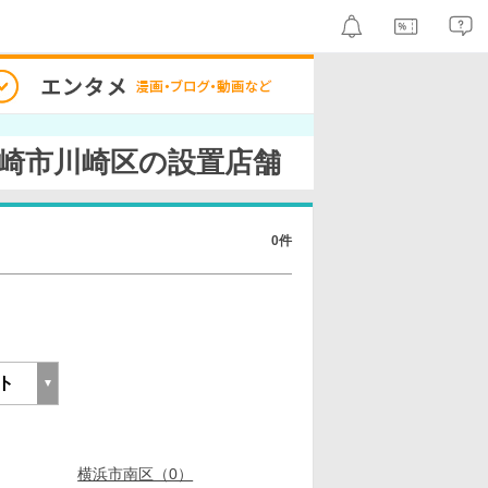
川崎市川崎区の設置店舗
0件
横浜市南区（0）