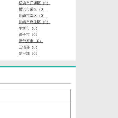
横浜市戸塚区（0）
横浜市栄区（0）
川崎市幸区（0）
川崎市麻生区（0）
平塚市（0）
逗子市（0）
伊勢原市（0）
三浦郡（0）
愛甲郡（0）