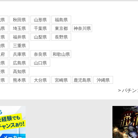
城県
秋田県
山形県
福島県
馬県
埼玉県
千葉県
東京都
神奈川県
川県
福井県
山梨県
長野県
知県
三重県
阪府
兵庫県
奈良県
和歌山県
山県
広島県
山口県
媛県
高知県
崎県
熊本県
大分県
宮崎県
鹿児島県
沖縄県
> パチ