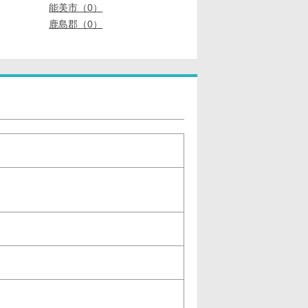
能美市（0）
鹿島郡（0）