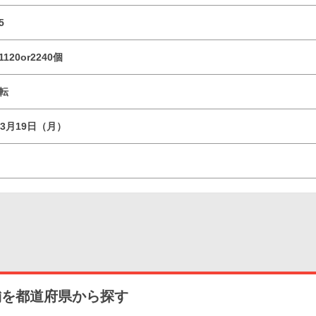
5
1120or2240個
回転
03月19日（月）
舗を都道府県から探す