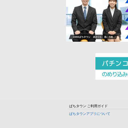
ぱちタウン ご利用ガイド
ぱちタウンアプリについて