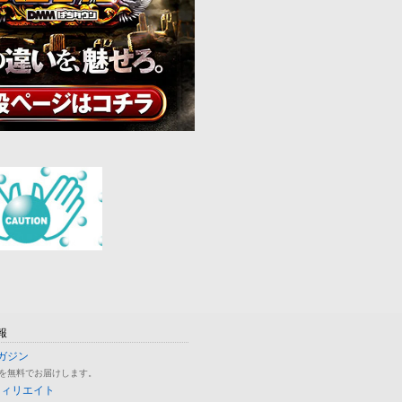
報
ガジン
を無料でお届けします。
フィリエイト