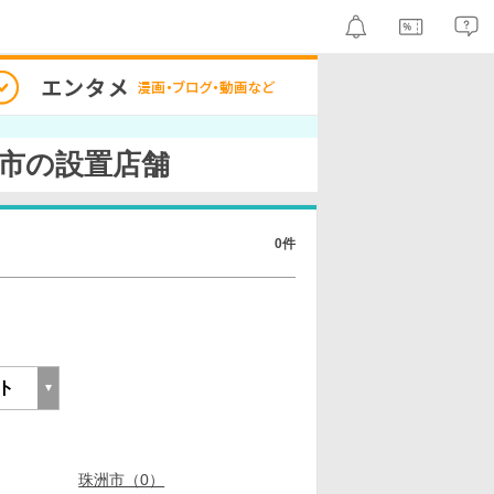
洲市の設置店舗
0件
珠洲市（0）