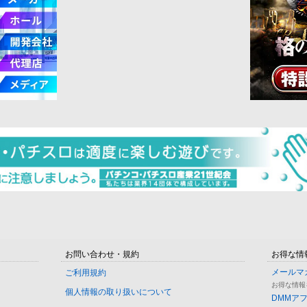
お問い合わせ・規約
お得な情
メールマ
ご利用規約
お得な情報
個人情報の取り扱いについて
DMMア