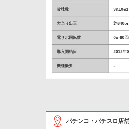
賞球数
3&10&1
大当り出玉
約640or
電サポ回転数
0or60
導入開始日
2012年
機種概要
-
パチンコ・パチスロ店