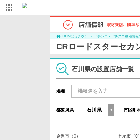
パチンコ・パチスロ機種情報
DMMぱちタウン
CRロードスターセカ
石川県の設置店舗一覧
機種
都道府県
市区町
金沢市（0）
七尾市（0