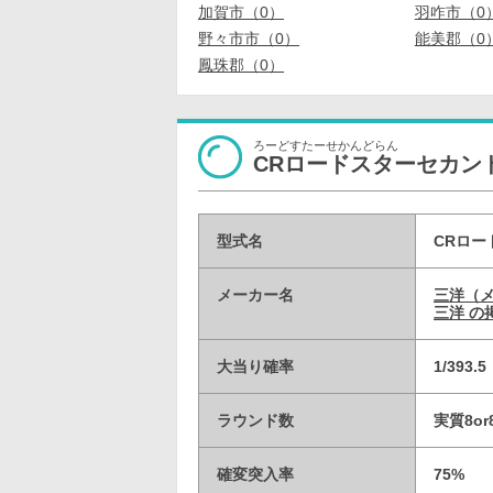
加賀市（0）
羽咋市（0
野々市市（0）
能美郡（0
鳳珠郡（0）
ろーどすたーせかんどらん
CRロードスターセカン
型式名
CRロー
メーカー名
三洋（
三洋 の
大当り確率
1/393
ラウンド数
実質8or
確変突入率
75%