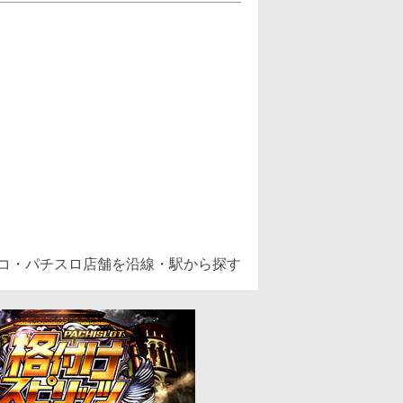
ンコ・パチスロ店舗を沿線・駅から探す