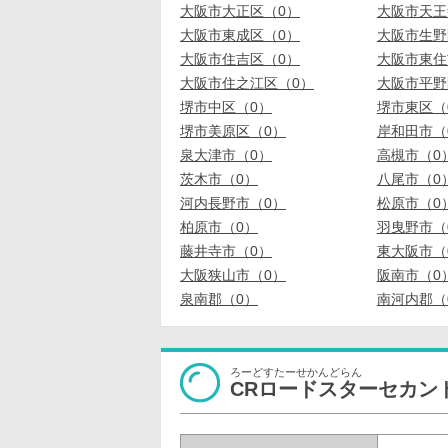
大阪市大正区（0）
大阪市天王
大阪市東成区（0）
大阪市生野
大阪市住吉区（0）
大阪市東住
大阪市住之江区（0）
大阪市平野
堺市中区（0）
堺市東区（
堺市美原区（0）
岸和田市（
泉大津市（0）
高槻市（0
茨木市（0）
八尾市（0
河内長野市（0）
松原市（0
柏原市（0）
羽曳野市（
藤井寺市（0）
東大阪市（
大阪狭山市（0）
阪南市（0
泉南郡（0）
南河内郡（
ろーどすたーせかんどらん
CRロードスターセカン