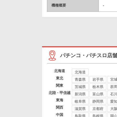
機種概要
-
パチンコ・パチスロ店
北海道
北海道
東北
青森県
岩手県
宮
関東
茨城県
栃木県
群
北陸・甲信越
新潟県
富山県
石
東海
岐阜県
静岡県
愛
関西
滋賀県
京都府
大
中国
鳥取県
島根県
岡