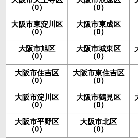
（0）
（0）
大阪市東淀川区
大阪市東成区
（0）
（0）
大阪市旭区
大阪市城東区
（0）
（0）
大阪市住吉区
大阪市東住吉区
（0）
（0）
大阪市淀川区
大阪市鶴見区
（0）
（0）
大阪市平野区
大阪市北区
（0）
（0）