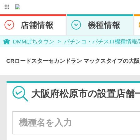
DMMぱちタウン
パチンコ・パチスロ機種情報
CRロードスターセカンドラン マックスタイプの大
大阪府松原市の設置店舗