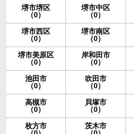
堺市堺区
堺市中区
（0）
（0）
堺市西区
堺市南区
（0）
（0）
堺市美原区
岸和田市
（0）
（0）
池田市
吹田市
（0）
（0）
高槻市
貝塚市
（0）
（0）
枚方市
茨木市
（0）
（0）