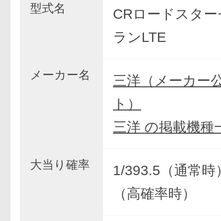
型式名
CRロードスター
ランLTE
メーカー名
三洋（メーカー
ト）
三洋 の掲載機種
大当り確率
1/393.5（通常時）
（高確率時）