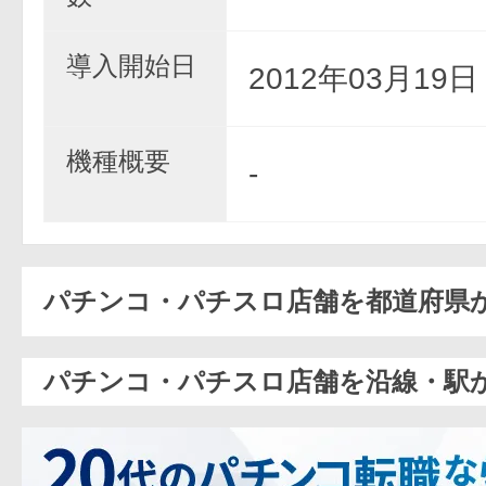
導入開始日
2012年03月19
機種概要
-
パチンコ・パチスロ店舗を都道府県
パチンコ・パチスロ店舗を沿線・駅