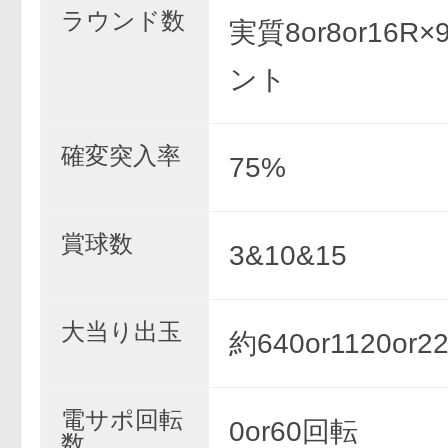
ラウンド数
実質8or8or16R×
ント
確変突入率
75%
賞球数
3&10&15
大当り出玉
約640or1120or2
電サポ回転
0or60回転
数