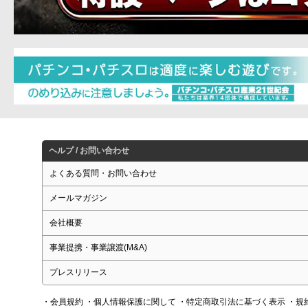
ヘルプ / お問い合わせ
よくある質問・お問い合わせ
メールマガジン
会社概要
事業提携・事業譲渡(M&A)
プレスリリース
・会員規約
・個人情報保護に関して
・特定商取引法に基づく表示
・規