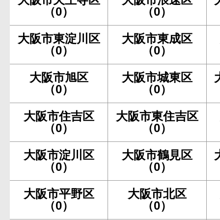
（0）
（0）
大阪市東淀川区
大阪市東成区
（0）
（0）
大阪市旭区
大阪市城東区
（0）
（0）
大阪市住吉区
大阪市東住吉区
（0）
（0）
大阪市淀川区
大阪市鶴見区
（0）
（0）
大阪市平野区
大阪市北区
（0）
（0）