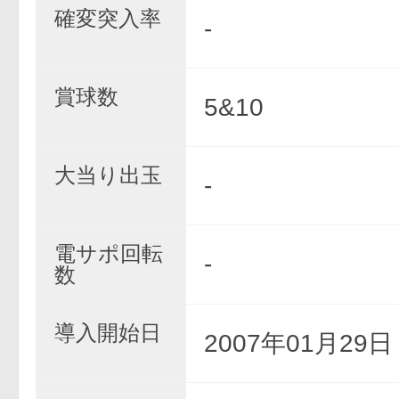
確変突入率
-
賞球数
5&10
大当り出玉
-
電サポ回転
-
数
導入開始日
2007年01月29