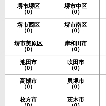
堺市堺区
堺市中区
（0）
（0）
堺市西区
堺市南区
（0）
（0）
堺市美原区
岸和田市
（0）
（0）
池田市
吹田市
（0）
（0）
高槻市
貝塚市
（0）
（0）
枚方市
茨木市
（0）
（0）