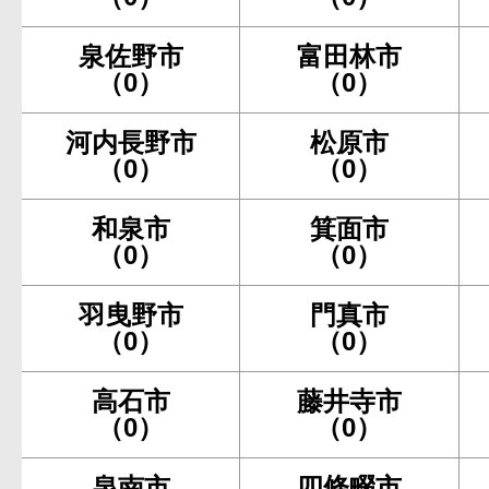
泉佐野市
富田林市
（0）
（0）
河内長野市
松原市
（0）
（0）
和泉市
箕面市
（0）
（0）
羽曳野市
門真市
（0）
（0）
高石市
藤井寺市
（0）
（0）
泉南市
四條畷市