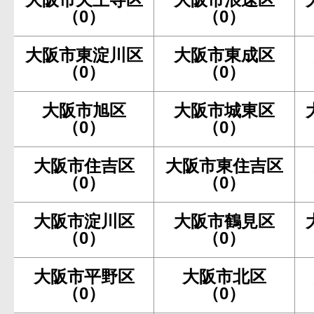
（0）
（0）
大阪市東淀川区
大阪市東成区
（0）
（0）
大阪市旭区
大阪市城東区
（0）
（0）
大阪市住吉区
大阪市東住吉区
（0）
（0）
大阪市淀川区
大阪市鶴見区
（0）
（0）
大阪市平野区
大阪市北区
（0）
（0）