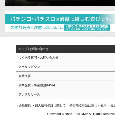
ヘルプ / お問い合わせ
よくある質問・お問い合わせ
メールマガジン
会社概要
事業提携・事業譲渡(M&A)
プレスリリース
・会員規約
・個人情報保護に関して
・特定商取引法に基づく表示
・規
Copyright © since 1998 DMM All Rights Reserve