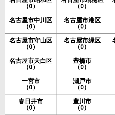
（0）
（0）
名古屋市中川区
名古屋市港区
（0）
（0）
名古屋市守山区
名古屋市緑区
（0）
（0）
名古屋市天白区
豊橋市
（0）
（0）
一宮市
瀬戸市
（0）
（0）
春日井市
豊川市
（0）
（0）