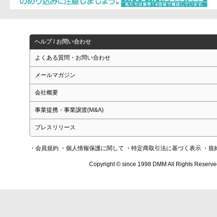
ヘルプ / お問い合わせ
よくある質問・お問い合わせ
メールマガジン
会社概要
事業提携・事業譲渡(M&A)
プレスリリース
・会員規約
・個人情報保護に関して
・特定商取引法に基づく表示
・規
Copyright © since 1998 DMM All Rights Reserve