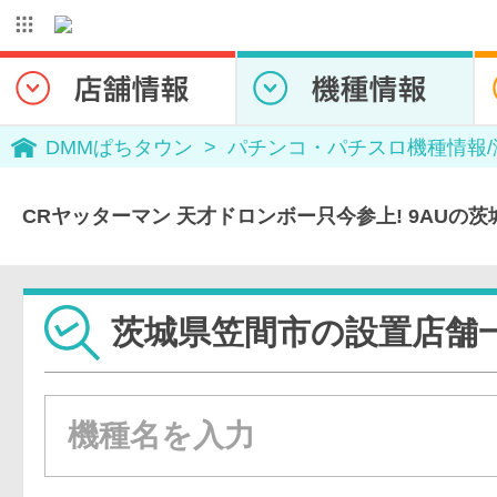
DMMぱちタウン
パチンコ・パチスロ機種情報
CRヤッターマン 天才ドロンボー只今参上! 9AUの
茨城県笠間市の設置店舗