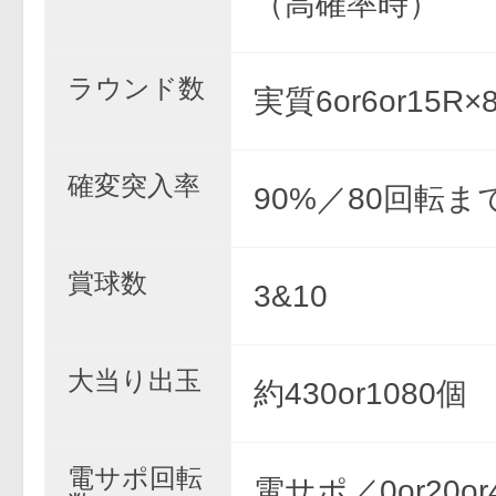
（高確率時）
ラウンド数
実質6or6or15R
確変突入率
90%／80回転ま
賞球数
3&10
大当り出玉
約430or1080個
電サポ回転
電サポ／0or20or4