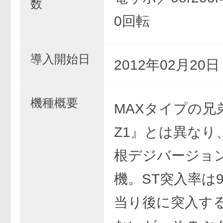
数
0回転
導入開始日
2012年02月20
機種概要
MAXタイプの兄
Z1』とは異なり
根デジバージョン
機。ST突入率は
当り後に突入す