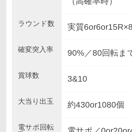
（高確率時）
ラウンド数
実質6or6or15R
確変突入率
90%／80回転ま
賞球数
3&10
大当り出玉
約430or1080個
電サポ回転
電サポ／0or20or4