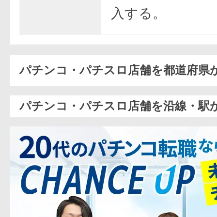
入する。
パチンコ・パチスロ店舗を都道府県
パチンコ・パチスロ店舗を沿線・駅