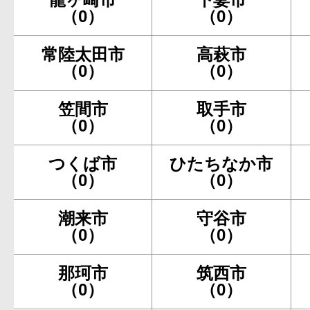
（0）
（0）
常陸太田市
高萩市
（0）
（0）
笠間市
取手市
（0）
（0）
つくば市
ひたちなか市
（0）
（0）
潮来市
守谷市
（0）
（0）
那珂市
筑西市
（0）
（0）