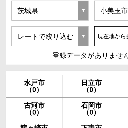
現在地から
登録データがありませ
水戸市
日立市
（0）
（0）
古河市
石岡市
（0）
（0）
龍ヶ崎市
下妻市