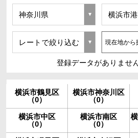
現在地から
登録データがありませ
横浜市鶴見区
横浜市神奈川区
（0）
（0）
横浜市中区
横浜市南区
横
（0）
（0）