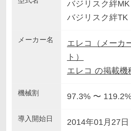
型式名
バジリスク絆MK
バジリスク絆TK
メーカー名
エレコ（メーカ
ト）
エレコ の掲載機
機械割
97.3% 〜 119.2
導入開始日
2014年01月27