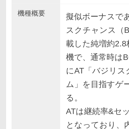
機種概要
擬似ボーナスで
スクチャンス（B
載した純増約2.8
機で、通常時はB
にAT「バジリス
ム」を目指すゲ
る。
ATは継続率&セ
となっており、