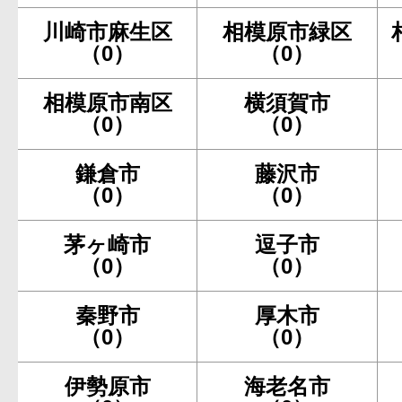
川崎市麻生区
相模原市緑区
（0）
（0）
相模原市南区
横須賀市
（0）
（0）
鎌倉市
藤沢市
（0）
（0）
茅ヶ崎市
逗子市
（0）
（0）
秦野市
厚木市
（0）
（0）
伊勢原市
海老名市