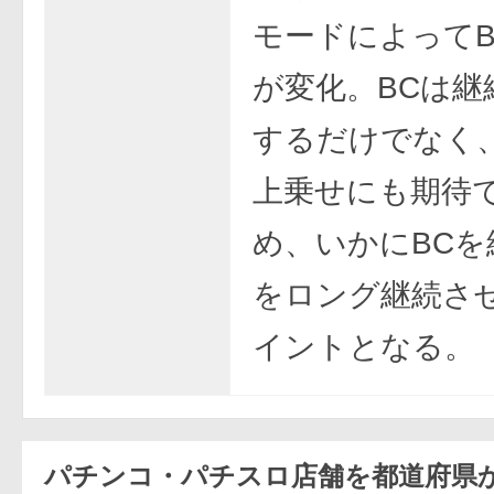
モードによってB
が変化。BCは継
するだけでなく
上乗せにも期待
め、いかにBCを
をロング継続さ
イントとなる。
パチンコ・パチスロ店舗を都道府県