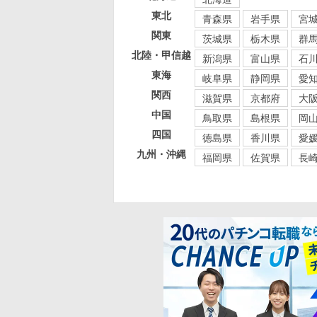
東北
青森県
岩手県
宮
関東
茨城県
栃木県
群
北陸・甲信越
新潟県
富山県
石
東海
岐阜県
静岡県
愛
関西
滋賀県
京都府
大
中国
鳥取県
島根県
岡
四国
徳島県
香川県
愛
九州・沖縄
福岡県
佐賀県
長