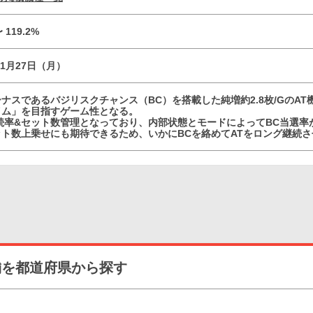
〜 119.2%
01月27日（月）
ナスであるバジリスクチャンス（BC）を搭載した純増約2.8枚/GのAT
イム」を目指すゲーム性となる。
続率&セット数管理となっており、内部状態とモードによってBC当選率
ット数上乗せにも期待できるため、いかにBCを絡めてATをロング継続
舗を都道府県から探す