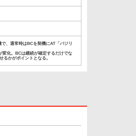
機で、通常時はBCを契機にAT「バジリ
が変化。BCは継続が確定するだけでな
させるかがポイントとなる。