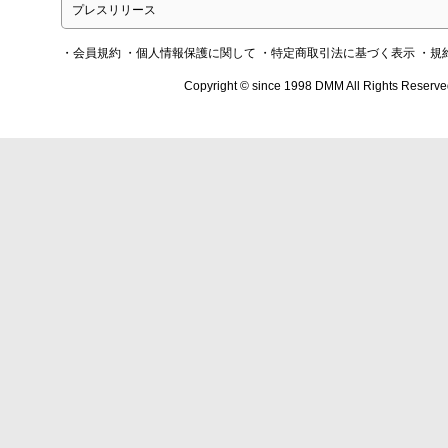
プレスリリース
・会員規約
・個人情報保護に関して
・特定商取引法に基づく表示
・規
Copyright © since 1998 DMM All Rights Reserve