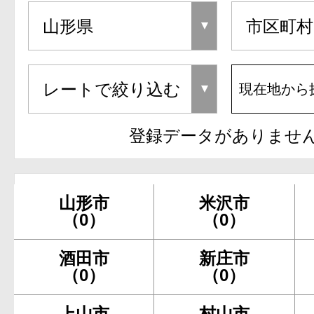
現在地から
登録データがありませ
山形市
米沢市
（0）
（0）
酒田市
新庄市
（0）
（0）
上山市
村山市