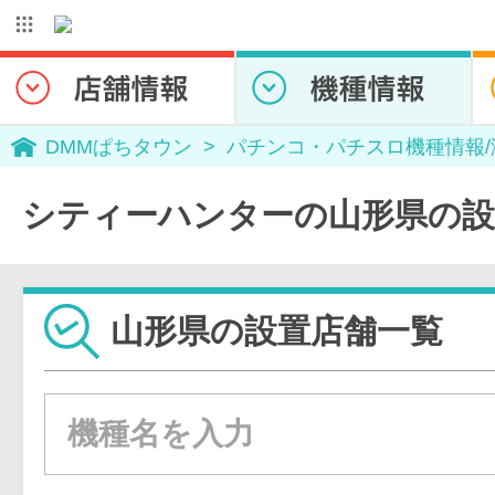
DMMぱちタウン
パチンコ・パチスロ機種情報
シティーハンターの山形県の設
山形県の設置店舗一覧