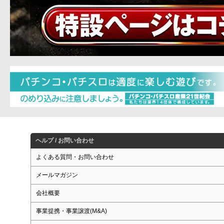
ヘルプ / お問い合わせ
よくある質問・お問い合わせ
メールマガジン
会社概要
事業提携・事業譲渡(M&A)