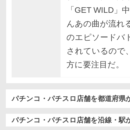
「GET WILD
んあの曲が流れ
のエピソードバ
されているので
方に要注目だ。
パチンコ・パチスロ店舗を都道府県
パチンコ・パチスロ店舗を沿線・駅