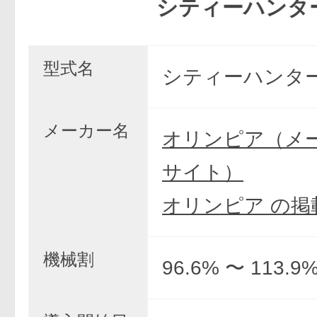
シティーハンター
型式名
シティーハンター
メーカー名
オリンピア（メ
サイト）
オリンピア の掲
機械割
96.6% 〜 113.9