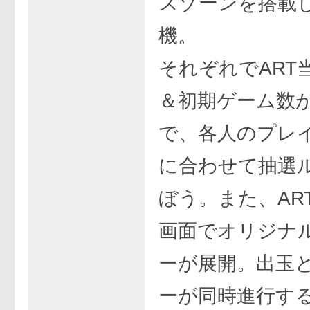
スゾーンを搭載し
機。
それぞれでART
＆初期ゲーム数
で、各人のプレ
に合わせて抽選
ぼう。また、AR
画面でオリジナ
ーが展開。出玉
ーが同時進行す