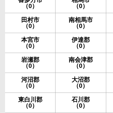
（0）
（0）
田村市
南相馬市
（0）
（0）
本宮市
伊達郡
（0）
（0）
岩瀬郡
南会津郡
（0）
（0）
河沼郡
大沼郡
（0）
（0）
東白川郡
石川郡
（0）
（0）