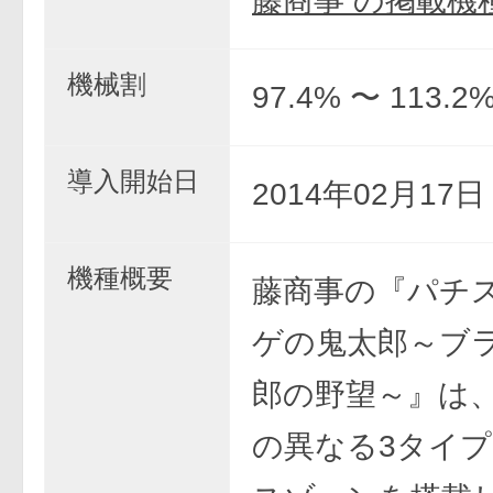
藤商事 の掲載機
機械割
97.4% 〜 113.2
導入開始日
2014年02月17
機種概要
藤商事の『パチ
ゲの鬼太郎～ブ
郎の野望～』は
の異なる3タイ