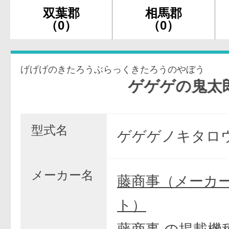
双葉郡
相馬郡
（0）
（0）
げげげのきたろうぶらっくきたろうのやぼう
ゲゲゲの鬼太郎～ブ
型式名
ゲゲゲノキタロウ
メーカー名
藤商事（メーカ
ト）