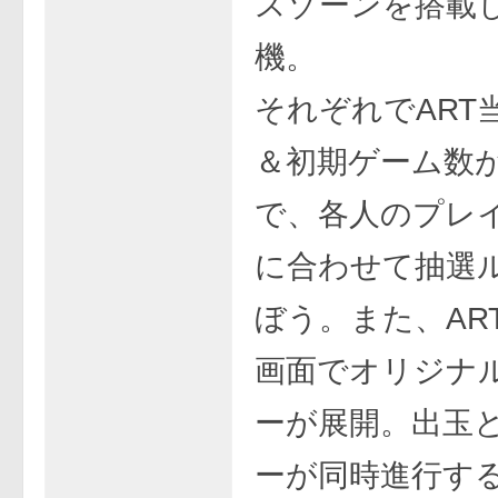
スゾーンを搭載し
機。
それぞれでART
＆初期ゲーム数
で、各人のプレ
に合わせて抽選
ぼう。また、AR
画面でオリジナ
ーが展開。出玉
ーが同時進行す