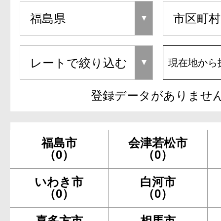
現在地から
登録データがありませ
福島市
会津若松市
（0）
（0）
いわき市
白河市
（0）
（0）
喜多方市
相馬市