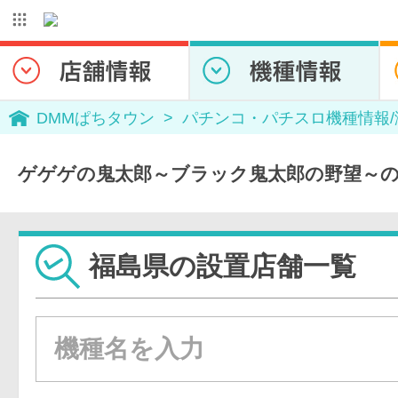
DMMぱちタウン
パチンコ・パチスロ機種情報
ゲゲゲの鬼太郎～ブラック鬼太郎の野望～の
福島県の設置店舗一覧