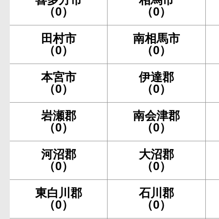
（0）
（0）
田村市
南相馬市
（0）
（0）
本宮市
伊達郡
（0）
（0）
岩瀬郡
南会津郡
（0）
（0）
河沼郡
大沼郡
（0）
（0）
東白川郡
石川郡
（0）
（0）