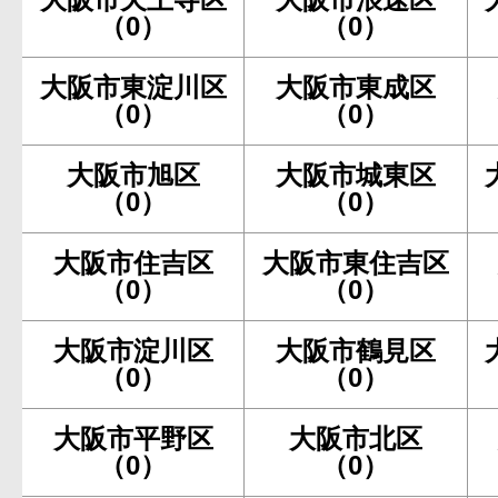
（0）
（0）
大阪市東淀川区
大阪市東成区
（0）
（0）
大阪市旭区
大阪市城東区
（0）
（0）
大阪市住吉区
大阪市東住吉区
（0）
（0）
大阪市淀川区
大阪市鶴見区
（0）
（0）
大阪市平野区
大阪市北区
（0）
（0）