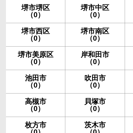
堺市堺区
堺市中区
（0）
（0）
堺市西区
堺市南区
（0）
（0）
堺市美原区
岸和田市
（0）
（0）
池田市
吹田市
（0）
（0）
高槻市
貝塚市
（0）
（0）
枚方市
茨木市
（0）
（0）