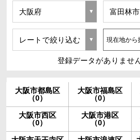
現在地から
登録データがありませ
大阪市都島区
大阪市福島区
（0）
（0）
大阪市西区
大阪市港区
（0）
（0）
大阪市天王寺区
大阪市浪速区