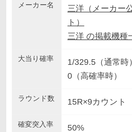
メーカー名
三洋（メーカー
ト）
三洋 の掲載機種
大当り確率
1/329.5（通常時）
0（高確率時）
ラウンド数
15R×9カウント
確変突入率
50%