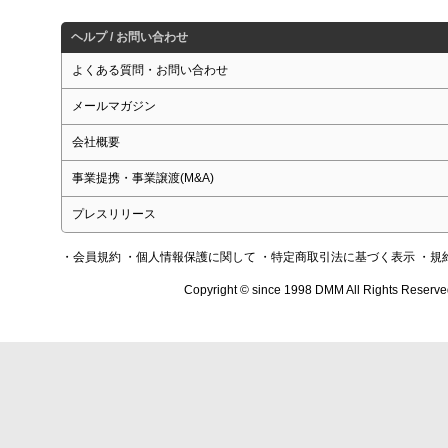
ヘルプ / お問い合わせ
よくある質問・お問い合わせ
メールマガジン
会社概要
事業提携・事業譲渡(M&A)
プレスリリース
・会員規約
・個人情報保護に関して
・特定商取引法に基づく表示
・規
Copyright © since 1998 DMM All Rights Reserve