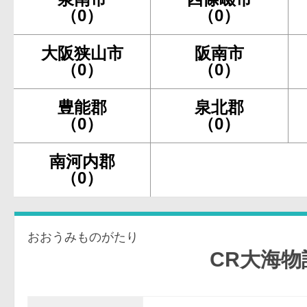
（0）
（0）
大阪狭山市
阪南市
（0）
（0）
豊能郡
泉北郡
（0）
（0）
南河内郡
（0）
おおうみものがたり
CR大海物語 M