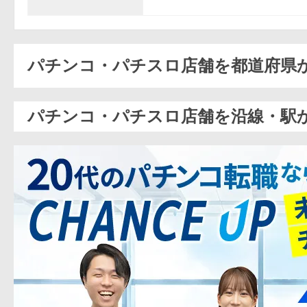
パチンコ・パチスロ店舗を都道府県
パチンコ・パチスロ店舗を沿線・駅