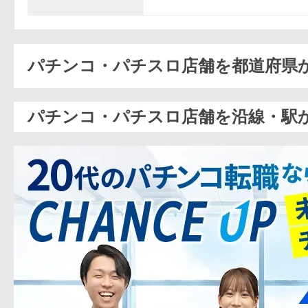
パチンコ・パチスロ店舗を都道府県
パチンコ・パチスロ店舗を沿線・駅