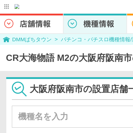
DMMぱちタウン
パチンコ・パチスロ機種情報
CR大海物語 M2の大阪府阪南
大阪府阪南市の設置店舗