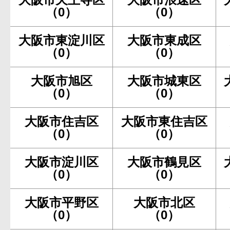
（0）
（0）
大阪市東淀川区
大阪市東成区
（0）
（0）
大阪市旭区
大阪市城東区
（0）
（0）
大阪市住吉区
大阪市東住吉区
（0）
（0）
大阪市淀川区
大阪市鶴見区
（0）
（0）
大阪市平野区
大阪市北区
（0）
（0）