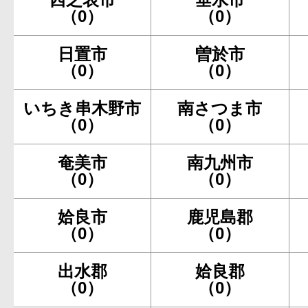
（0）
（0）
日置市
曽於市
（0）
（0）
いちき串木野市
南さつま市
（0）
（0）
奄美市
南九州市
（0）
（0）
姶良市
鹿児島郡
（0）
（0）
出水郡
姶良郡
（0）
（0）