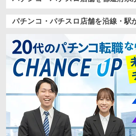
パチンコ・パチスロ店舗を沿線・駅