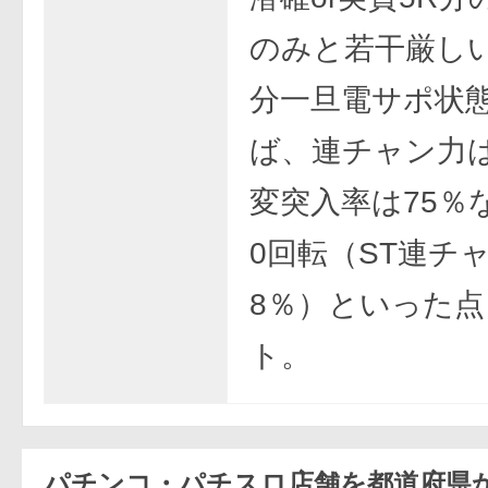
のみと若干厳し
分一旦電サポ状
ば、連チャン力
変突入率は75％な
0回転（ST連チャ
8％）といった
ト。
パチンコ・パチスロ店舗を都道府県