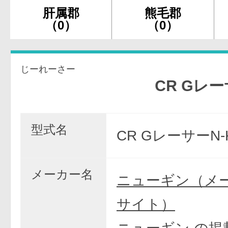
肝属郡
熊毛郡
（0）
（0）
じーれーさー
CR Gレーサー N
型式名
CR GレーサーN-
メーカー名
ニューギン（メ
サイト）