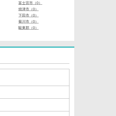
富士宮市（0）
焼津市（0）
下田市（0）
菊川市（0）
駿東郡（0）