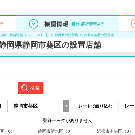
/演出・解析情報
パチスロ一覧
静岡県の設置店
静岡市葵区の設置店
静岡県静岡市葵区の設置店舗
検索
村
レートで絞り込む
登録データがありません
区（0）
静岡市清水区（0）
浜松市中央区（0）