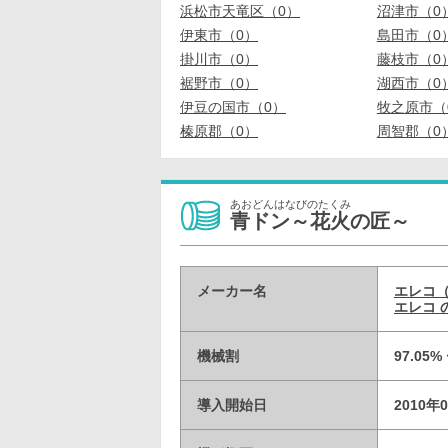
浜松市天竜区（0）
沼津市（0
伊東市（0）
島田市（0
掛川市（0）
藤枝市（0
裾野市（0）
湖西市（0
伊豆の国市（0）
牧之原市（
榛原郡（0）
周智郡（0
あおどんはなびのたくみ
青ドン～花火の匠～
メーカー名
エレコ
エレコ 
機械割
97.05%
導入開始日
2010年