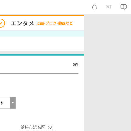
0件
浜松市浜名区（0）