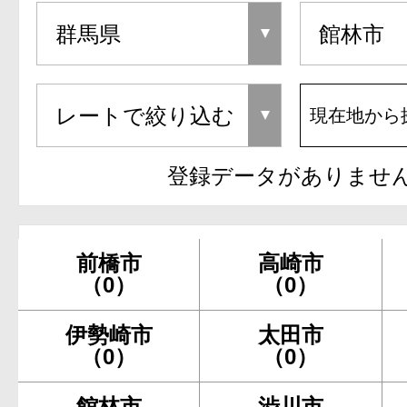
現在地から
登録データがありませ
前橋市
高崎市
（0）
（0）
伊勢崎市
太田市
（0）
（0）
館林市
渋川市