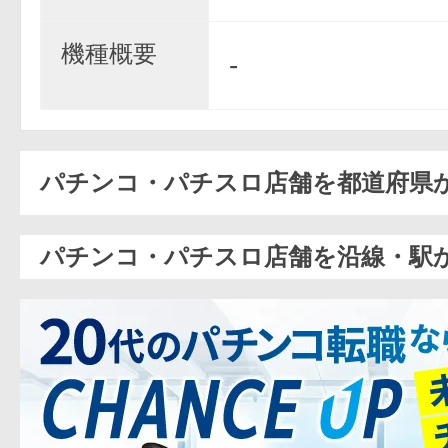
機種概要
-
パチンコ・パチスロ店舗を都道府県
パチンコ・パチスロ店舗を沿線・駅