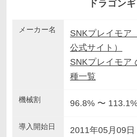
ドラゴンギャル
メーカー名
SNKプレイモア
公式サイト）
SNKプレイモア
種一覧
機械割
96.8% 〜 113.1
導入開始日
2011年05月09