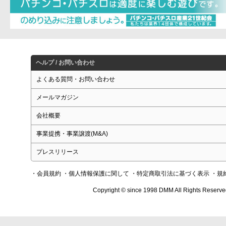
ヘルプ / お問い合わせ
よくある質問・お問い合わせ
メールマガジン
会社概要
事業提携・事業譲渡(M&A)
プレスリリース
・会員規約
・個人情報保護に関して
・特定商取引法に基づく表示
・規
Copyright © since 1998 DMM All Rights Reserve