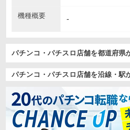
機種概要
-
パチンコ・パチスロ店舗を都道府県
パチンコ・パチスロ店舗を沿線・駅