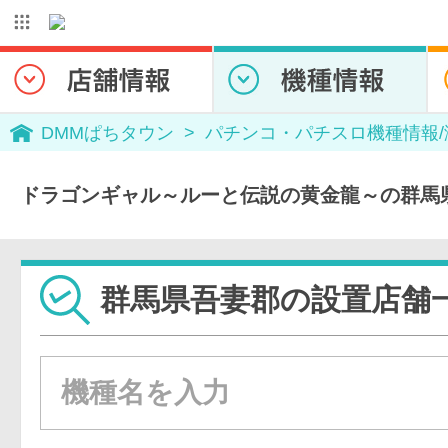
DMMぱちタウン
パチンコ・パチスロ機種情報
ドラゴンギャル～ルーと伝説の黄金龍～の群馬
群馬県吾妻郡の設置店舗