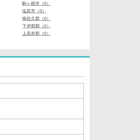
駒ヶ根市（0）
塩尻市（0）
南佐久郡（0）
下伊那郡（0）
上高井郡（0）