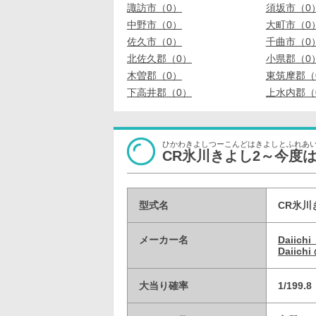
諏訪市（0）
須坂市（0
中野市（0）
大町市（0
佐久市（0）
千曲市（0
北佐久郡（0）
小県郡（0
木曽郡（0）
東筑摩郡（
下高井郡（0）
上水内郡（
ひかわきよしつーこんどはきよしとふれあ
CR氷川きよし2～今度
型式名
CR氷川
メーカー名
Daii
Daiic
大当り確率
1/199