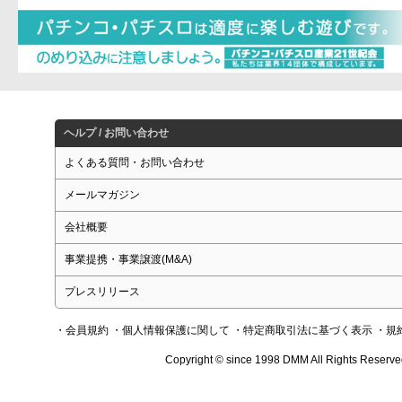
ヘルプ / お問い合わせ
よくある質問・お問い合わせ
メールマガジン
会社概要
事業提携・事業譲渡(M&A)
プレスリリース
・会員規約
・個人情報保護に関して
・特定商取引法に基づく表示
・規
Copyright © since 1998 DMM All Rights Reserve