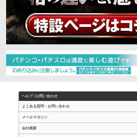
ヘルプ / お問い合わせ
よくある質問・お問い合わせ
メールマガジン
会社概要