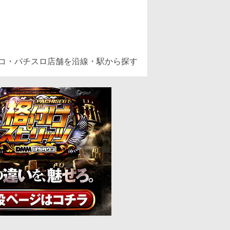
ンコ・パチスロ店舗を沿線・駅から探す