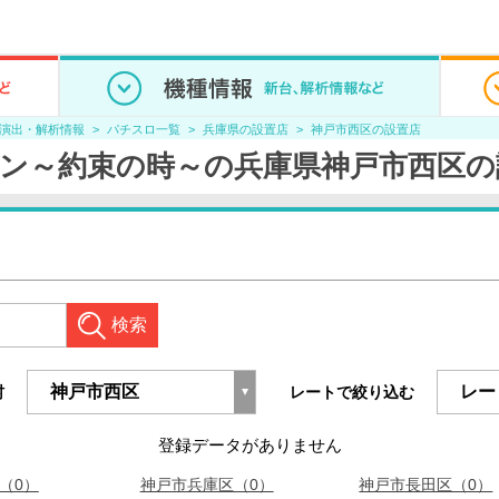
/演出・解析情報
パチスロ一覧
兵庫県の設置店
神戸市西区の設置店
ン～約束の時～の兵庫県神戸市西区の
検索
村
レートで絞り込む
登録データがありません
（0）
神戸市兵庫区（0）
神戸市長田区（0）