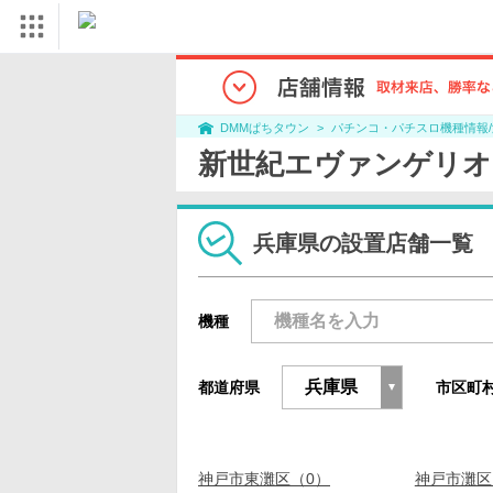
パチンコ・パチスロ機種情報
DMMぱちタウン
新世紀エヴァンゲリオ
兵庫県の設置店舗一覧
機種
都道府県
市区町
神戸市東灘区（0）
神戸市灘区