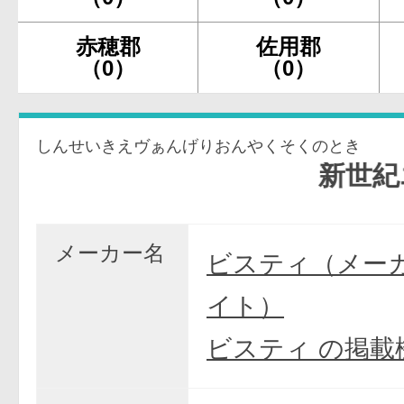
赤穂郡
佐用郡
（0）
（0）
しんせいきえヴぁんげりおんやくそくのとき
新世紀エヴ
メーカー名
ビスティ（メー
イト）
ビスティ の掲載