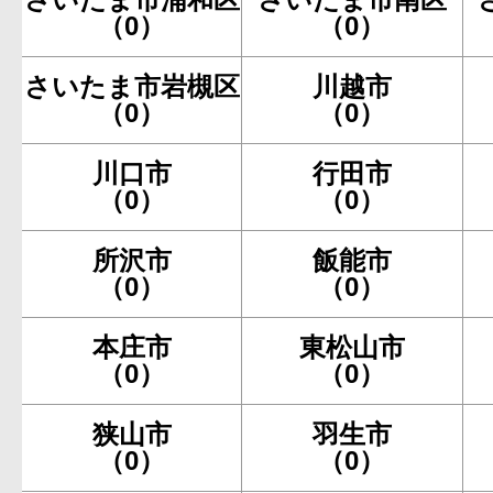
（0）
（0）
さいたま市岩槻区
川越市
（0）
（0）
川口市
行田市
（0）
（0）
所沢市
飯能市
（0）
（0）
本庄市
東松山市
（0）
（0）
狭山市
羽生市
（0）
（0）