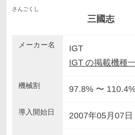
さんごくし
三國志
メーカー名
IGT
IGT の掲載機種
機械割
97.8% 〜 110.4
導入開始日
2007年05月07