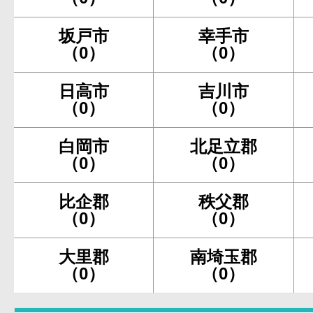
坂戸市
幸手市
（0）
（0）
日高市
吉川市
（0）
（0）
白岡市
北足立郡
（0）
（0）
比企郡
秩父郡
（0）
（0）
大里郡
南埼玉郡
（0）
（0）