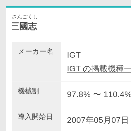
さんごくし
三國志
メーカー名
IGT
IGT の掲載機種
機械割
97.8% 〜 110.4
導入開始日
2007年05月07