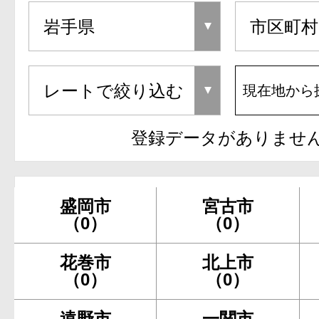
現在地から
登録データがありませ
盛岡市
宮古市
（0）
（0）
花巻市
北上市
（0）
（0）
遠野市
一関市