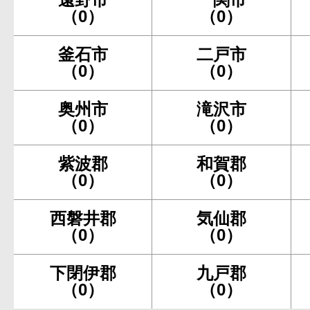
（0）
（0）
釜石市
二戸市
（0）
（0）
奥州市
滝沢市
（0）
（0）
紫波郡
和賀郡
（0）
（0）
西磐井郡
気仙郡
（0）
（0）
下閉伊郡
九戸郡
（0）
（0）