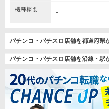
機種概要
-
パチンコ・パチスロ店舗を都道府県
パチンコ・パチスロ店舗を沿線・駅