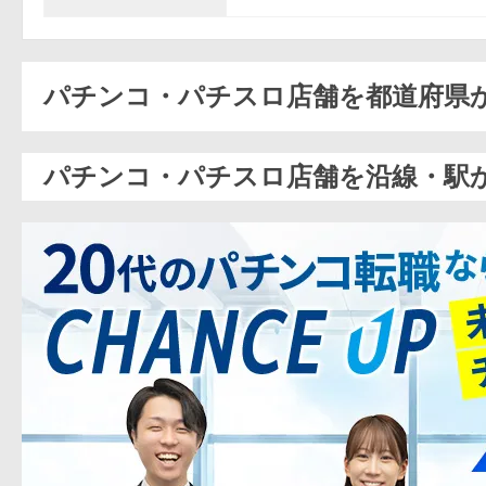
パチンコ・パチスロ店舗を都道府県
パチンコ・パチスロ店舗を沿線・駅