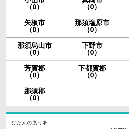
（0）
（0）
矢板市
那須塩原市
（0）
（0）
那須烏山市
下野市
（0）
（0）
芳賀郡
下都賀郡
（0）
（0）
那須郡
（0）
ひだんのありあ