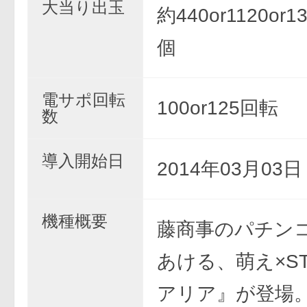
大当り出玉
約440or1120or13
個
電サポ回転
100or125回転
数
導入開始日
2014年03月03
機種概要
藤商事のパチン
あける、萌え×S
アリア』が登場