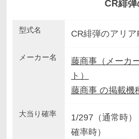
CR緋弾のアリ
型式名
CR緋弾のアリアF
メーカー名
藤商事（メーカ
ト）
藤商事 の掲載機
大当り確率
1/297（通常時） 
確率時）