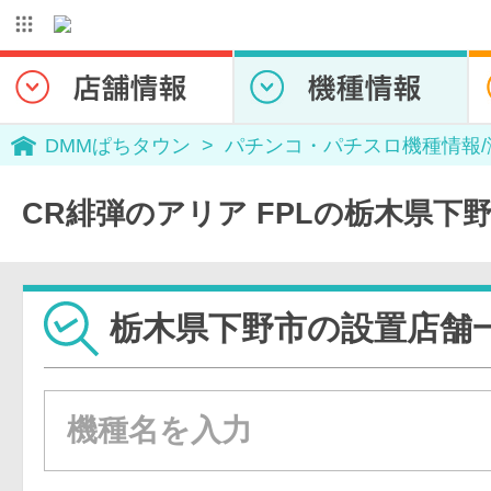
DMMぱちタウン
パチンコ・パチスロ機種情報
CR緋弾のアリア FPLの栃木県下
栃木県下野市の設置店舗