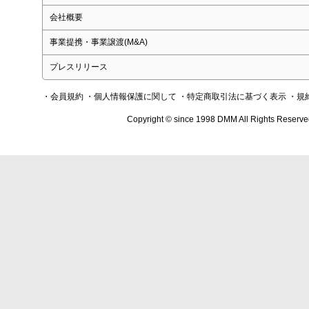
会社概要
事業提携・事業譲渡(M&A)
プレスリリース
・会員規約
・個人情報保護に関して
・特定商取引法に基づく表示
・規
Copyright © since 1998 DMM All Rights Reserve