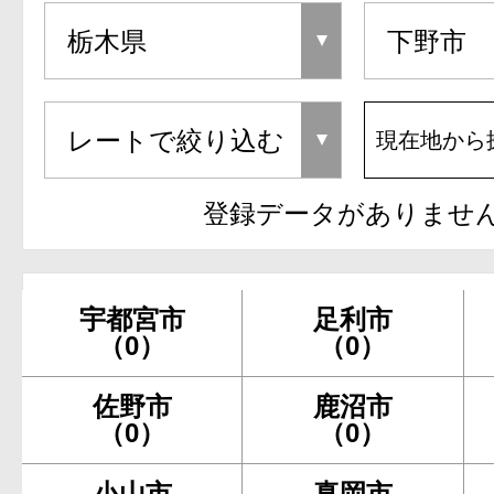
現在地から
登録データがありませ
宇都宮市
足利市
（0）
（0）
佐野市
鹿沼市
（0）
（0）
小山市
真岡市