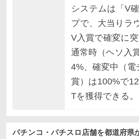
システムは「V
プで、大当りラ
V入賞で確変に
通常時（ヘソ入賞
4%、確変中（電
賞）は100%で1
Tを獲得できる。
パチンコ・パチスロ店舗を都道府県