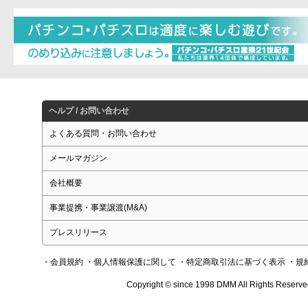
ヘルプ / お問い合わせ
よくある質問・お問い合わせ
メールマガジン
会社概要
事業提携・事業譲渡(M&A)
プレスリリース
・会員規約
・個人情報保護に関して
・特定商取引法に基づく表示
・規
Copyright © since 1998 DMM All Rights Reserve