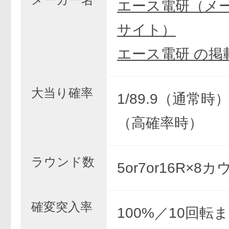
エース電研（メ
サイト）
エース電研 の掲
大当り確率
1/89.9（通常時） 
（高確率時）
ラウンド数
5or7or16R×8
確変突入率
100%／10回転