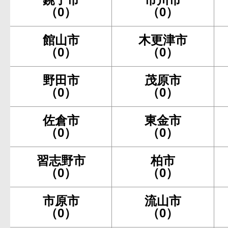
（0）
（0）
館山市
木更津市
（0）
（0）
野田市
茂原市
（0）
（0）
佐倉市
東金市
（0）
（0）
習志野市
柏市
（0）
（0）
市原市
流山市
（0）
（0）