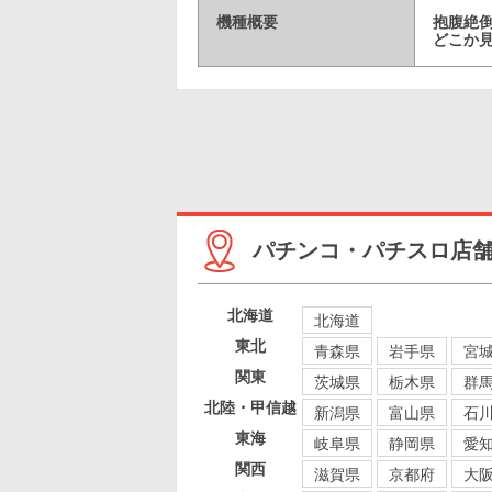
機種概要
抱腹絶倒
どこか
パチンコ・パチスロ店
北海道
北海道
東北
青森県
岩手県
宮
関東
茨城県
栃木県
群
北陸・甲信越
新潟県
富山県
石
東海
岐阜県
静岡県
愛
関西
滋賀県
京都府
大