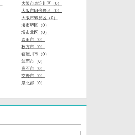
）
大阪市東淀川区（0）
大阪市阿倍野区（0）
大阪市鶴見区（0）
堺市堺区（0）
堺市北区（0）
吹田市（0）
枚方市（0）
寝屋川市（0）
箕面市（0）
高石市（0）
交野市（0）
泉北郡（0）