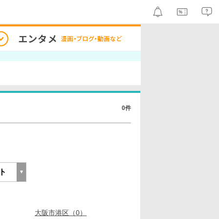
0件
大阪市港区（0）