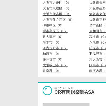
大阪市大正区（0）
大阪市天王
大阪市東成区（0）
大阪市生野
大阪市住吉区（0）
大阪市東住
大阪市住之江区（0）
大阪市平野
堺市中区（0）
堺市東区（
堺市美原区（0）
岸和田市（
泉大津市（0）
高槻市（0
茨木市（0）
八尾市（0
河内長野市（0）
松原市（0
柏原市（0）
羽曳野市（
藤井寺市（0）
東大阪市（
大阪狭山市（0）
阪南市（0
泉南郡（0）
南河内郡（
ゆうかんくらぶ
CR有閑倶楽部ASA