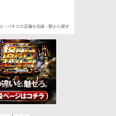
ンコ・パチスロ店舗を沿線・駅から探す