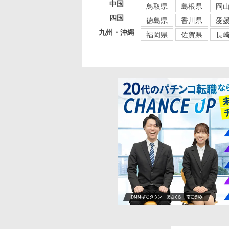
中国
鳥取県
島根県
岡
四国
徳島県
香川県
愛
九州・沖縄
福岡県
佐賀県
長