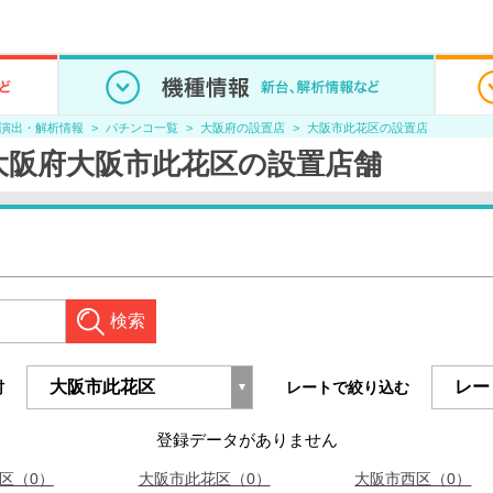
/演出・解析情報
パチンコ一覧
大阪府の設置店
大阪市此花区の設置店
の大阪府大阪市此花区の設置店舗
検索
村
レートで絞り込む
登録データがありません
区（0）
大阪市此花区（0）
大阪市西区（0）