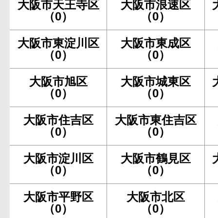
大阪市天王寺区
大阪市浪速区
（0）
（0）
大阪市東淀川区
大阪市東成区
（0）
（0）
大阪市旭区
大阪市城東区
（0）
（0）
大阪市住吉区
大阪市東住吉区
（0）
（0）
大阪市淀川区
大阪市鶴見区
（0）
（0）
大阪市平野区
大阪市北区
（0）
（0）