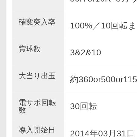
確変突入率
100%／10回転
賞球数
3&2&10
大当り出玉
約360or500or11
電サポ回転
30回転
数
導入開始日
2014年03月31