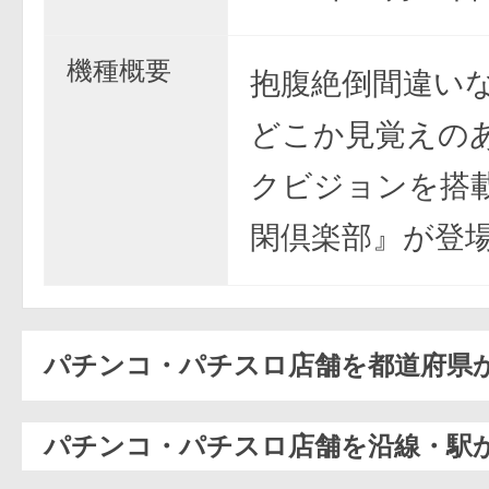
機種概要
抱腹絶倒間違いな
どこか見覚えの
クビジョンを搭
閑倶楽部』が登
パチンコ・パチスロ店舗を都道府県
パチンコ・パチスロ店舗を沿線・駅