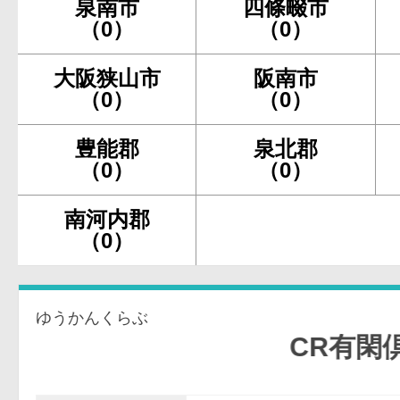
泉南市
四條畷市
（0）
（0）
大阪狭山市
阪南市
（0）
（0）
豊能郡
泉北郡
（0）
（0）
南河内郡
（0）
ゆうかんくらぶ
CR有閑倶楽部