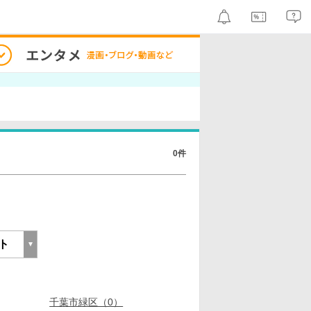
0件
千葉市緑区（0）