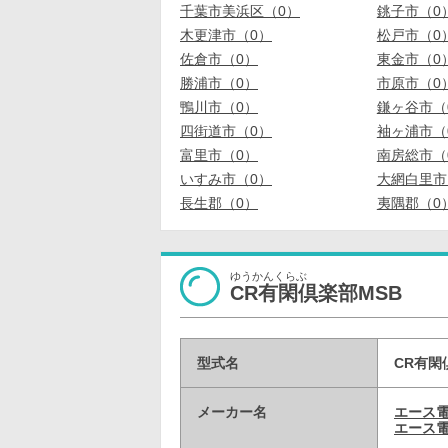
千葉市美浜区（0）
銚子市（0
木更津市（0）
松戸市（0
佐倉市（0）
東金市（0
勝浦市（0）
市原市（0
鴨川市（0）
鎌ヶ谷市（
四街道市（0）
袖ヶ浦市（
富里市（0）
南房総市（
いすみ市（0）
大網白里市
長生郡（0）
夷隅郡（0
ゆうかんくらぶ
CR有閑倶楽部MSB
型式名
CR有閑
メーカー名
エース
エース電