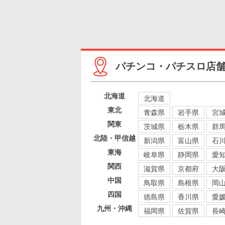
パチンコ・パチスロ店
北海道
北海道
東北
青森県
岩手県
宮
関東
茨城県
栃木県
群
北陸・甲信越
新潟県
富山県
石
東海
岐阜県
静岡県
愛
関西
滋賀県
京都府
大
中国
鳥取県
島根県
岡
四国
徳島県
香川県
愛
九州・沖縄
福岡県
佐賀県
長