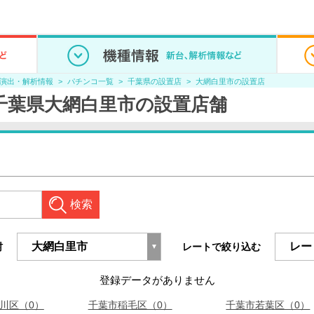
/演出・解析情報
パチンコ一覧
千葉県の設置店
大網白里市の設置店
の千葉県大網白里市の設置店舗
検索
村
レートで絞り込む
登録データがありません
川区（0）
千葉市稲毛区（0）
千葉市若葉区（0）