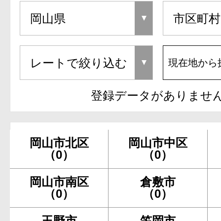
現在地から
登録データがありませ
岡山市北区
岡山市中区
（0）
（0）
岡山市南区
倉敷市
（0）
（0）
玉野市
笠岡市