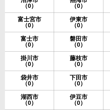
（0）
（0）
富士宮市
伊東市
（0）
（0）
富士市
磐田市
（0）
（0）
掛川市
藤枝市
（0）
（0）
袋井市
下田市
（0）
（0）
湖西市
伊豆市
（0）
（0）