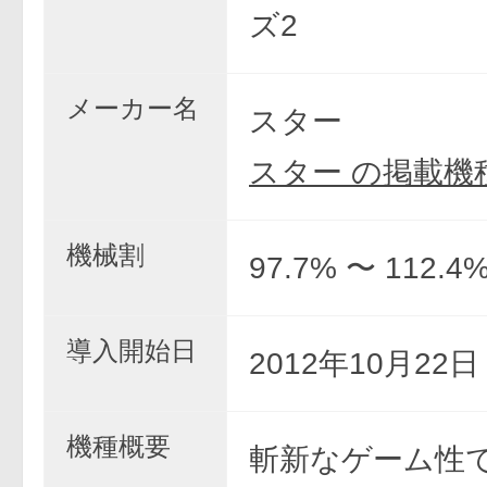
ズ2
メーカー名
スター
スター の掲載機
機械割
97.7% 〜 112.4
導入開始日
2012年10月22
機種概要
斬新なゲーム性