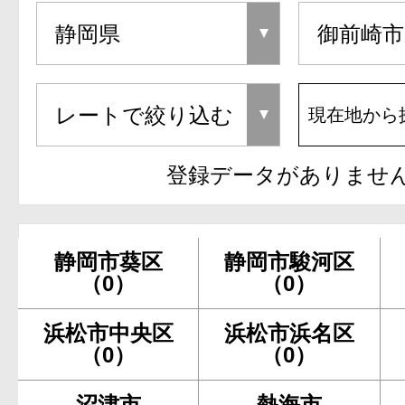
現在地から
登録データがありませ
静岡市葵区
静岡市駿河区
（0）
（0）
浜松市中央区
浜松市浜名区
（0）
（0）
沼津市
熱海市