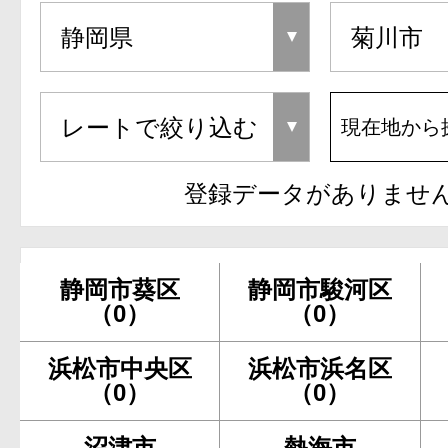
現在地から
登録データがありませ
静岡市葵区
静岡市駿河区
（0）
（0）
浜松市中央区
浜松市浜名区
（0）
（0）
沼津市
熱海市