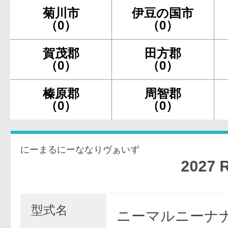
菊川市
伊豆の国市
（0）
（0）
賀茂郡
田方郡
（0）
（0）
榛原郡
周智郡
（0）
（0）
にーまるにーななりヴぁいず
2027 Revi
型式名
ニーマルニーナ