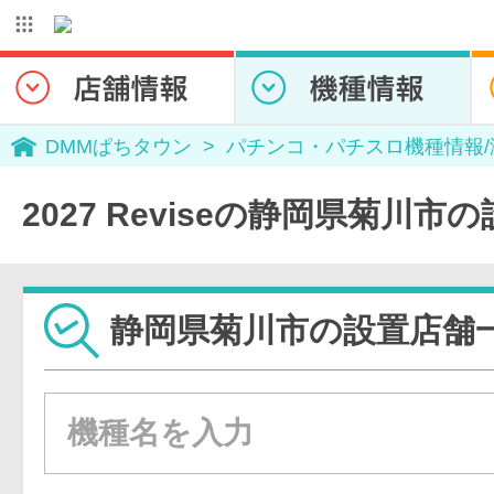
DMMぱちタウン
パチンコ・パチスロ機種情報
2027 Reviseの静岡県菊川市
静岡県菊川市の設置店舗