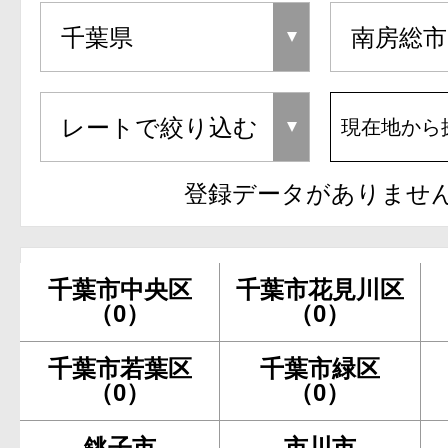
現在地から
登録データがありませ
千葉市中央区
千葉市花見川区
（0）
（0）
千葉市若葉区
千葉市緑区
（0）
（0）
銚子市
市川市