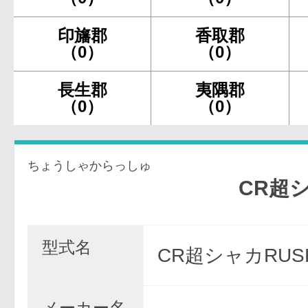
印旛郡
香取郡
（0）
（0）
長生郡
夷隅郡
（0）
（0）
ちょうしゃからっしゅ
CR超シャカR
型式名
CR超シャカRUSH
メーカー名