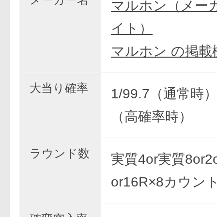
マルホン（メー
イト）
マルホン の掲載
大当り確率
1/99.7（通常時） 
（高確率時）
ラウンド数
実質4or実質8or2or
or16R×8カウン