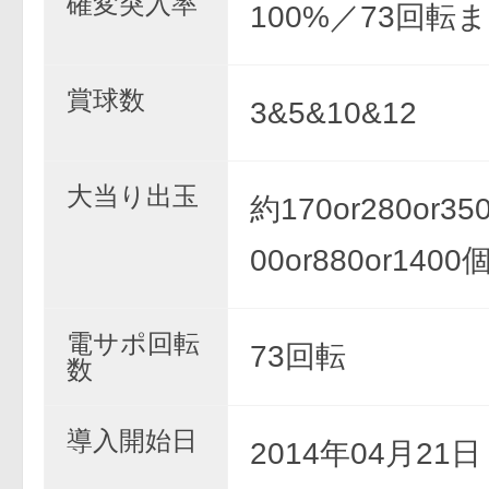
確変突入率
100%／73回転
賞球数
3&5&10&12
大当り出玉
約170or280or350
00or880or1400
電サポ回転
73回転
数
導入開始日
2014年04月21