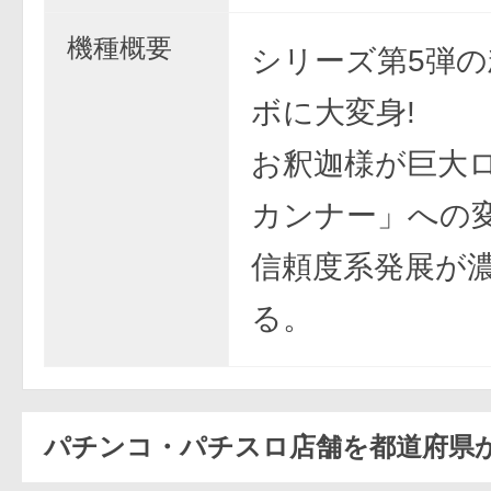
機種概要
シリーズ第5弾
ボに大変身!
お釈迦様が巨大
カンナー」への
信頼度系発展が
る。
パチンコ・パチスロ店舗を都道府県