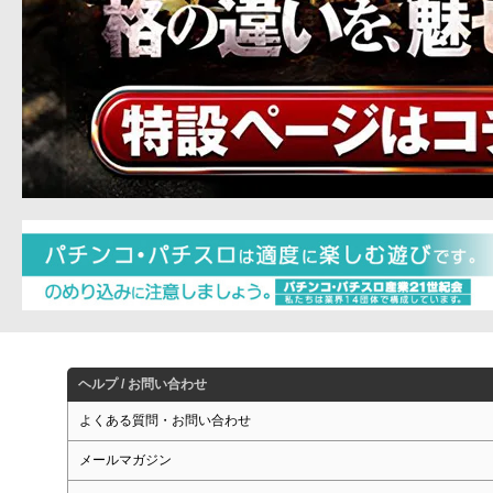
ヘルプ / お問い合わせ
よくある質問・お問い合わせ
メールマガジン