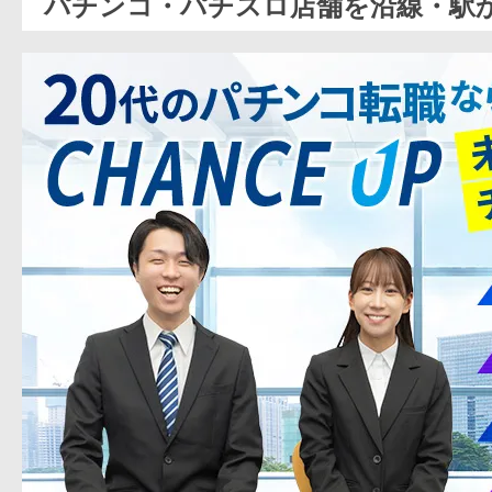
パチンコ・パチスロ店舗を沿線・駅