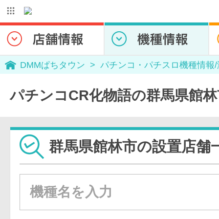
DMMぱちタウン
パチンコ・パチスロ機種情報
パチンコCR化物語の群馬県館林
群馬県館林市の設置店舗