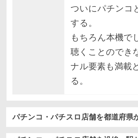
ついにパチンコ
する。
もちろん本機で
聴くことのでき
ナル要素も満載
る。
パチンコ・パチスロ店舗を都道府県