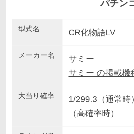
パチンコCR
型式名
CR化物語LV
メーカー名
サミー
サミー の掲載機
大当り確率
1/299.3（通常時）
（高確率時）