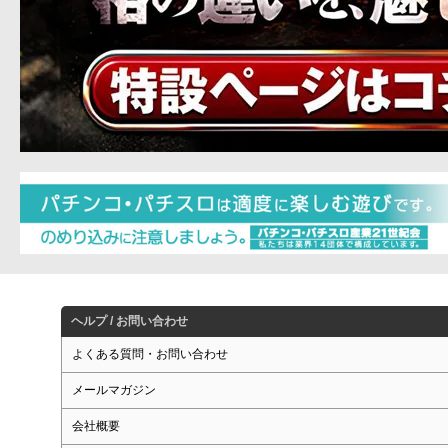
ヘルプ / お問い合わせ
よくある質問・お問い合わせ
メールマガジン
会社概要