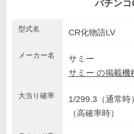
パチンコCR
型式名
CR化物語LV
メーカー名
サミー
サミー の掲載機
大当り確率
1/299.3（通常時）
（高確率時）