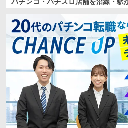
パチンコ・パチスロ店舗を沿線・駅