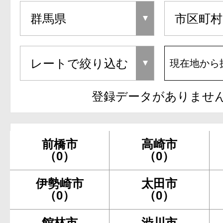
現在地から
登録データがありませ
前橋市
高崎市
（0）
（0）
伊勢崎市
太田市
（0）
（0）
館林市
渋川市