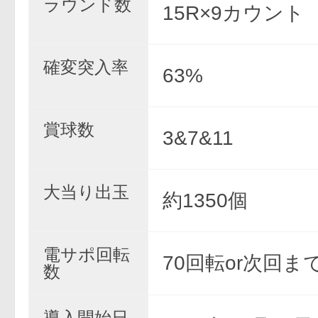
ラウンド数
15R×9カウント
確変突入率
63%
賞球数
3&7&11
大当り出玉
約1350個
電サポ回転
70回転or次回ま
数
導入開始日