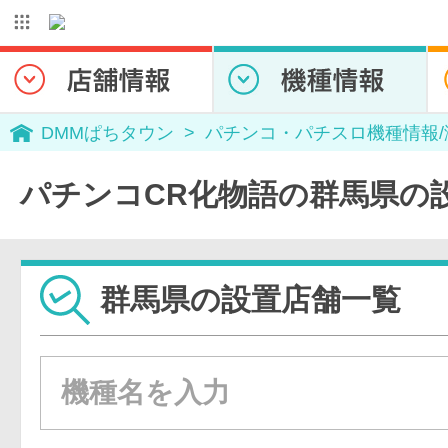
DMMぱちタウン
パチンコ・パチスロ機種情報
パチンコCR化物語の群馬県の
群馬県の設置店舗一覧