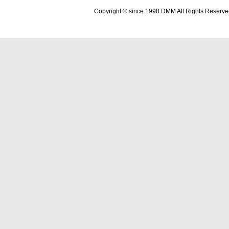
Copyright © since 1998 DMM All Rights Reserve