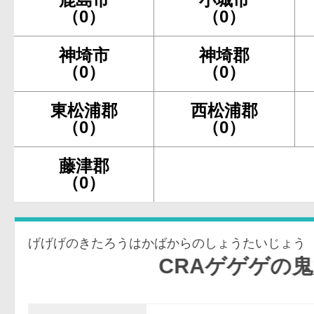
（0）
（0）
神埼市
神埼郡
（0）
（0）
東松浦郡
西松浦郡
（0）
（0）
藤津郡
（0）
げげげのきたろうはかばからのしょうたいじょう
CRAゲゲゲの鬼太郎 墓