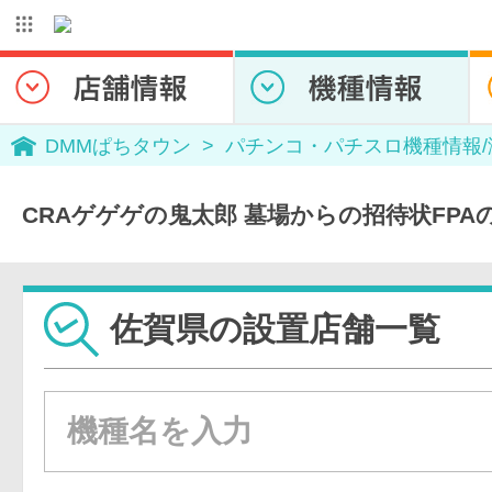
DMMぱちタウン
パチンコ・パチスロ機種情報
CRAゲゲゲの鬼太郎 墓場からの招待状FP
佐賀県の設置店舗一覧