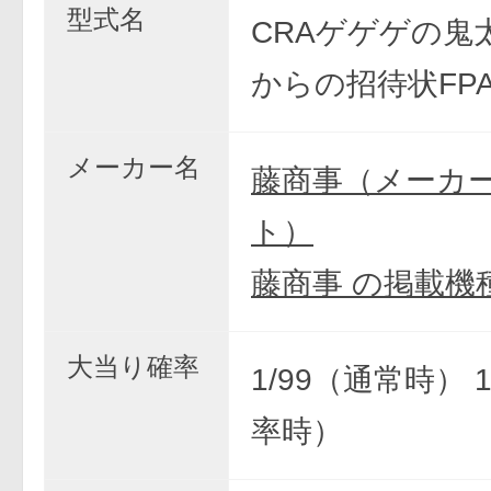
型式名
CRAゲゲゲの鬼
からの招待状FP
メーカー名
藤商事（メーカ
ト）
藤商事 の掲載機
大当り確率
1/99（通常時） 
率時）