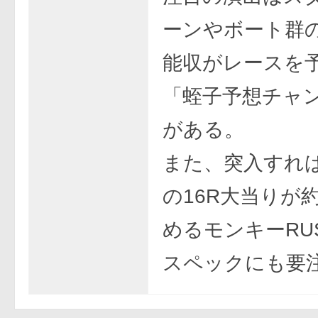
ーンやボート群
能収がレースを
「蛭子予想チャ
がある。
また、突入すれば
の16R大当りが
めるモンキーRU
スペックにも要