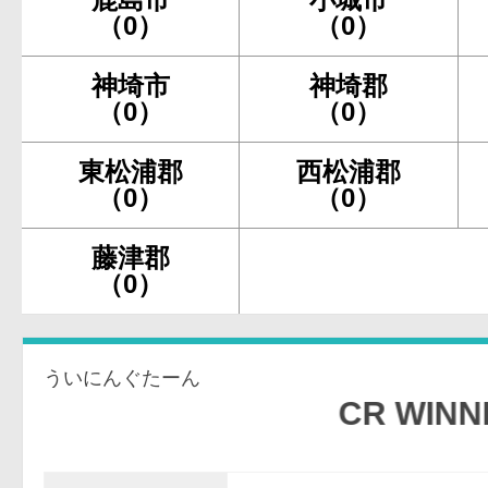
（0）
（0）
神埼市
神埼郡
（0）
（0）
東松浦郡
西松浦郡
（0）
（0）
藤津郡
（0）
ういにんぐたーん
CR WINNING 