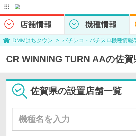
DMMぱちタウン
パチンコ・パチスロ機種情報
CR WINNING TURN AAの
佐賀県の設置店舗一覧