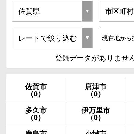
現在地から
登録データがありませ
佐賀市
唐津市
（0）
（0）
多久市
伊万里市
（0）
（0）
鹿島市
小城市