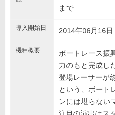
まで
導入開始日
2014年06月16
機種概要
ボートレース振
力のもと完成し
登場レーサーが総
という、ボート
ンには堪らない
注目の演出はス