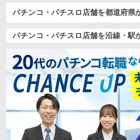
パチンコ・パチスロ店舗を都道府県
パチンコ・パチスロ店舗を沿線・駅