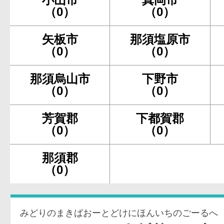
（0）
（0）
矢板市
那須塩原市
（0）
（0）
那須烏山市
下野市
（0）
（0）
芳賀郡
下都賀郡
（0）
（0）
那須郡
（0）
みどりのまきばおーとどけにほんいちのごーるへ