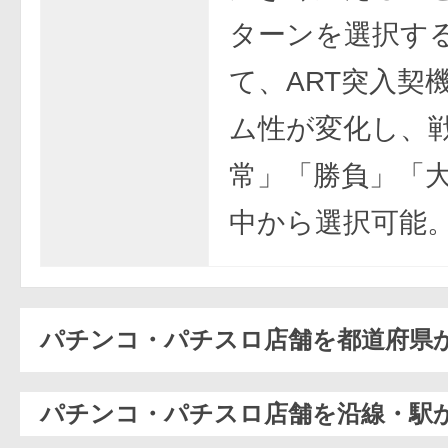
ターンを選択す
て、ART突入契
ム性が変化し、
常」「勝負」「
中から選択可能
パチンコ・パチスロ店舗を都道府県
パチンコ・パチスロ店舗を沿線・駅