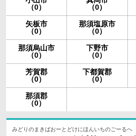
（0）
（0）
矢板市
那須塩原市
（0）
（0）
那須烏山市
下野市
（0）
（0）
芳賀郡
下都賀郡
（0）
（0）
那須郡
（0）
みどりのまきばおーとどけにほんいちのごーるへ