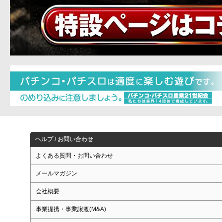
ヘルプ / お問い合わせ
よくある質問・お問い合わせ
メールマガジン
会社概要
事業提携・事業譲渡(M&A)